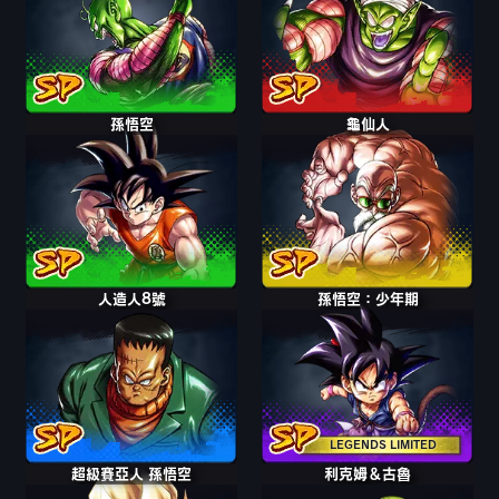
孫悟空
龜仙人
人造人8號
孫悟空：少年期
LEGENDS LIMITED
超級賽亞人 孫悟空
利克姆＆古魯
利克姆＆古魯