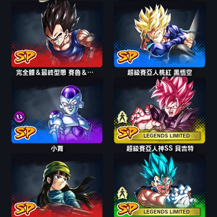
完全體＆最終型態 賽魯＆弗力札
完全體＆最終型態 賽魯＆弗力札
超級賽亞人桃紅 黑悟空
黑悟空
LEGENDS LIMITED
小舞
超級賽亞人神SS 貝吉特
貝吉特
LEGENDS LIMITED