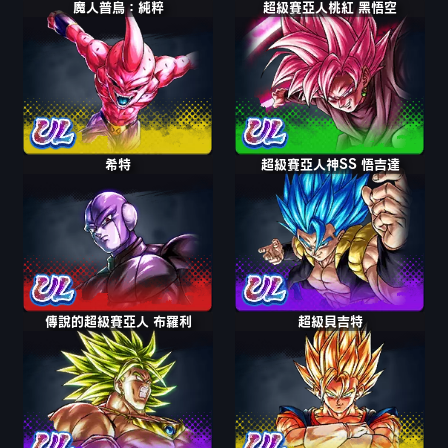
魔人普烏：純粹
超級賽亞人桃紅 黑悟空
希特
超級賽亞人神SS 悟吉達
傳說的超級賽亞人 布羅利
超級貝吉特