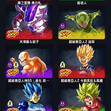
第三型態 弗力札
栽培人
那霸
天津飯＆餃子
超級賽亞人2 加貝
超級賽亞人 加貝
超級賽亞人神SS 貝吉達
超級賽亞人神SS：進化 貝吉達
超級賽亞人2 卡莉芙拉＆凱露
超級賽亞人2 卡莉芙拉＆凱露