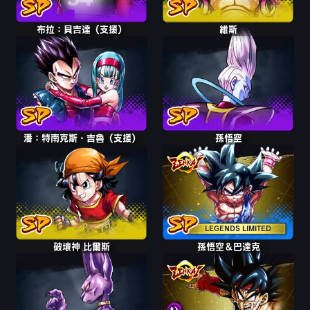
布拉：貝吉達（支援）
維斯
潘：特南克斯・吉魯（支援）
孫悟空
LEGENDS LIMITED
破壞神 比爾斯
孫悟空＆巴達克
孫悟空＆巴達克