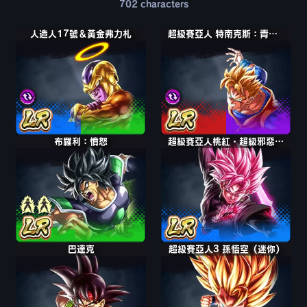
702
characters
人造人17號＆黃金弗力札
人造人17號＆黃金弗力札
超級賽亞人 特南克斯：青年期＆孫悟飯
超級賽亞人 特南克斯：青年期＆孫悟飯
超級賽亞人 布羅利
超級賽亞人桃紅・超級邪惡化 黑悟空
巴達克
超級賽亞人3 孫悟空（迷你）