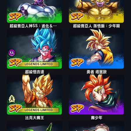
超級賽亞人神SS：進化＆超級賽亞人神SS界王拳 貝吉達＆孫悟空
超級賽亞人神SS：進化＆超級賽亞人神SS界王拳 貝吉達＆孫悟空
超級賽亞人 孫悟飯：少年期
LEGENDS LIMITED
超級悟吉達
排骨飯
勇者 塔賓歐
LEGENDS LIMITED
比克大魔王
魔少年