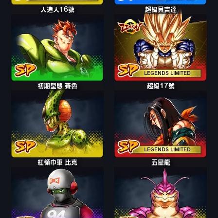
人造人16號
超級貝吉達
LEGENDS LIMITED
初期型態 賽魯
超級17號
LEGENDS LIMITED
紅領巾軍 比克
五星龍