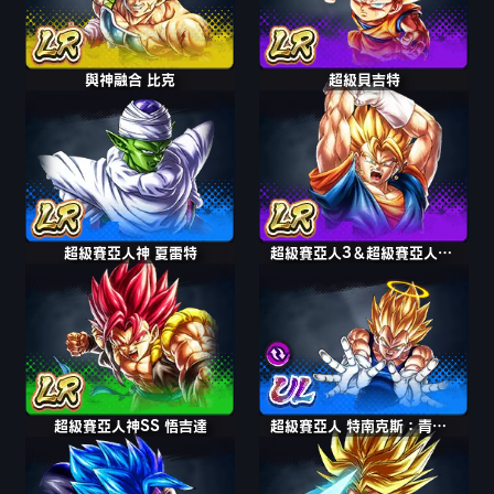
與神融合 比克
超級貝吉特
超級賽亞人神 夏雷特
超級賽亞人3＆超級賽亞人2 孫悟空＆貝吉達
超級賽亞人3＆超級賽亞人2 孫悟空＆貝吉達
超級賽亞人神SS 悟吉達
超級賽亞人 特南克斯：青年期