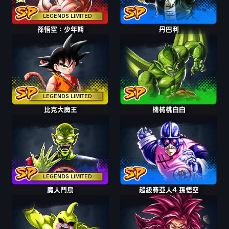
LEGENDS LIMITED
孫悟空：少年期
丹巴利
LEGENDS LIMITED
比克大魔王
機械桃白白
LEGENDS LIMITED
魔人鬥烏
超級賽亞人4 孫悟空