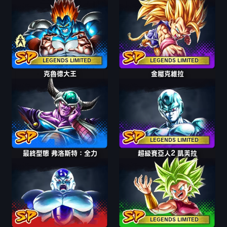
LEGENDS LIMITED
LEGENDS LIMITED
克魯德大王
金屬克維拉
LEGENDS LIMITED
最終型態 弗洛斯特：全力
超級賽亞人2 凱芙拉
LEGENDS LIMITED