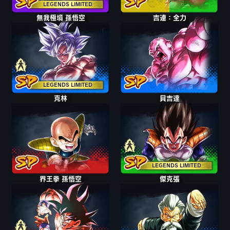
LEGENDS LIMITED
無我極境-初兆- 孫悟空
無我極境 孫悟空
吉連：全力
LEGENDS LIMITED
克林
貝吉達
貝吉達
LEGENDS LIMITED
界王拳 孫悟空
孫悟空
傑克張