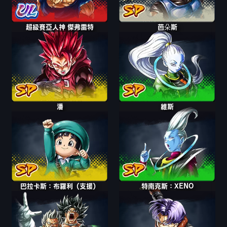
超級賽亞人神 傑弗雷特
芭朵斯
潘
維斯
巴拉卡斯：布羅利（支援）
特南克斯：XENO