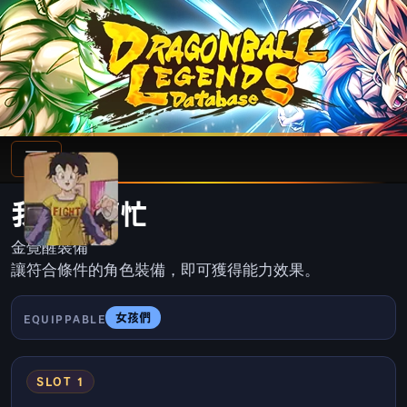
我也來幫忙
金覺醒裝備
讓符合條件的角色裝備，即可獲得能力效果。
女孩們
EQUIPPABLE
SLOT 1