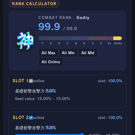
RANK CALCULATOR
COMBAT RANK ·
Godly
99.9
/ 99.9
F
E
D
C
B
A
S
Z
Z+
Godly
All Max
All Min
All Mid
All Online
SLOT 1
online
slot:
100.0%
基礎射擊攻擊力
15.00
%
fixed value
15.00% – 15.00%
SLOT 2
online
slot:
100.0%
基礎射擊攻擊力
15.00
%