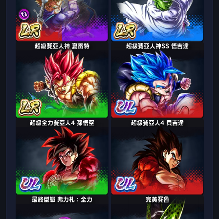
超級賽亞人神 夏雷特
超級賽亞人神SS 悟吉達
超級全力賽亞人4 孫悟空
超級賽亞人4 貝吉達
最終型態 弗力札：全力
完美賽魯