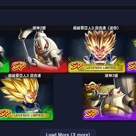
球神2號
超級賽亞人3 貝吉達（迷你）
LEGENDS LIMITED
超級賽亞人3 貝吉達
球神3號
LEGENDS LIMITED
Load More (3 more)