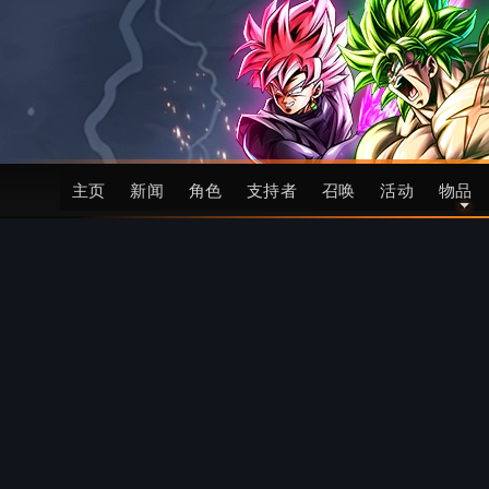
主页
新闻
角色
支持者
召唤
活动
物品