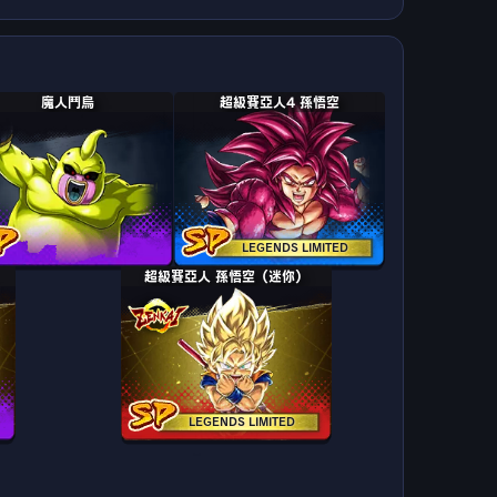
魔人鬥烏
超級賽亞人4 孫悟空
LEGENDS LIMITED
超級賽亞人 孫悟空（迷你）
LEGENDS LIMITED