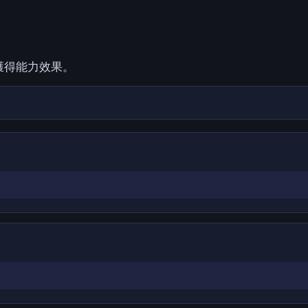
獲得能力效果。