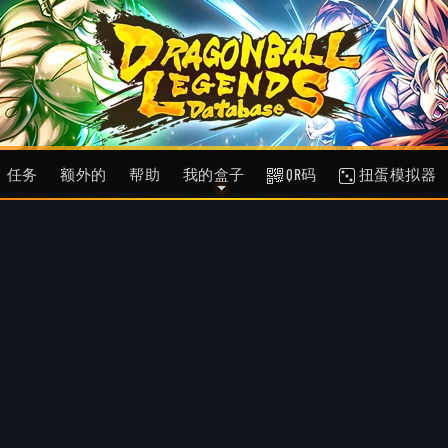
任务
额外的
帮助
我的盒子
QR码
扭蛋模拟器