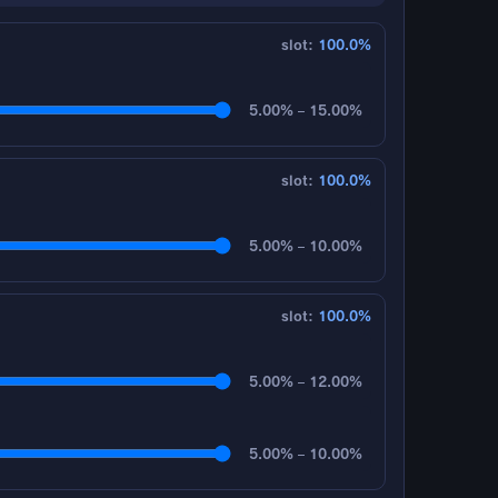
slot:
100.0%
5.00% – 15.00%
slot:
100.0%
5.00% – 10.00%
slot:
100.0%
5.00% – 12.00%
5.00% – 10.00%