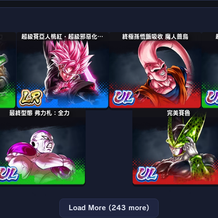
力
超級賽亞人桃紅・超級邪惡化 黑悟空
終極孫悟飯吸收 魔人普烏
最終型態 弗力札：全力
完美賽魯
Load More (243 more)