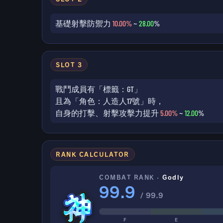
基礎射擊防禦力
10.00%
~
28.00
%
SLOT 3
戰鬥成員有「標籤：GT」
且為「角色：人造人17號」時，
自身的打擊、射擊攻擊力提升
5.00%
~
12.00
%
RANK CALCULATOR
COMBAT RANK ·
Godly
99.9
/ 99.9
F
E