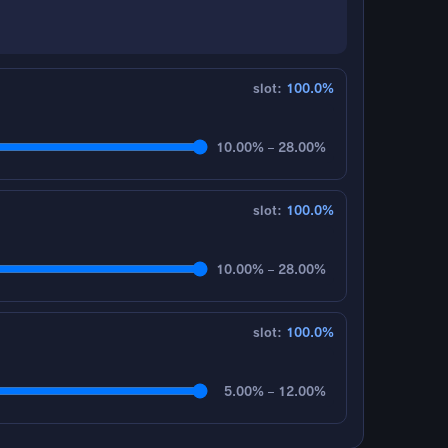
slot:
100.0%
10.00% – 28.00%
slot:
100.0%
10.00% – 28.00%
slot:
100.0%
5.00% – 12.00%