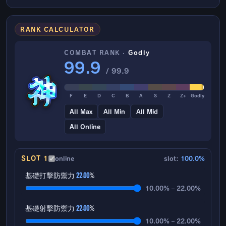
RANK CALCULATOR
COMBAT RANK ·
Godly
99.9
/ 99.9
F
E
D
C
B
A
S
Z
Z+
Godly
All Max
All Min
All Mid
All Online
SLOT 1
online
slot:
100.0%
基礎打擊防禦力
22.00
%
10.00% – 22.00%
基礎射擊防禦力
22.00
%
10.00% – 22.00%