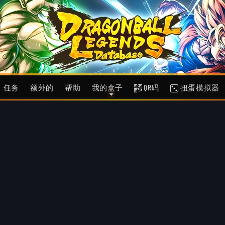
任务
额外的
帮助
我的盒子
QR码
扭蛋模拟器