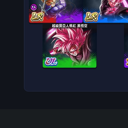
超級賽亞人桃紅 黑悟空