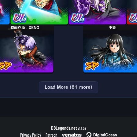
特南克斯：XENO
小舞
Load More (81 more)
DBLegends.net
v1.1.5a
Privacy Policy
Patreon