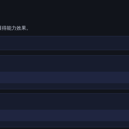
獲得能力效果。