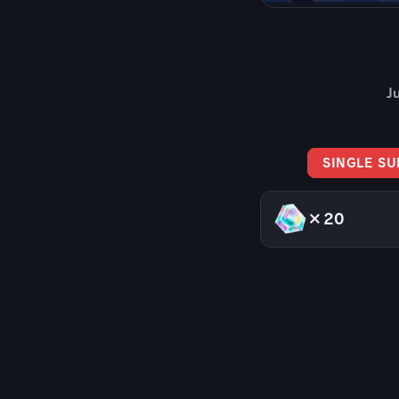
J
SINGLE S
×20