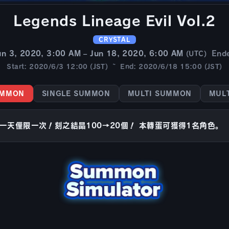
Legends Lineage Evil Vol.2
CRYSTAL
un 3, 2020, 3:00 AM – Jun 18, 2020, 6:00 AM
End
(UTC)
Start: 2020/6/3 12:00 (JST) ~ End: 2020/6/18 15:00 (JST)
UMMON
SINGLE SUMMON
MULTI SUMMON
MUL
一天僅限一次！刻之結晶100→20個！ 本轉蛋可獲得1名角色。