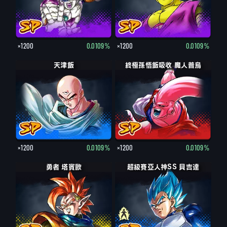
×1200
0.0109%
×1200
0.0109%
天津飯
終極孫悟飯吸收 魔人普烏
×1200
0.0109%
×1200
0.0109%
勇者 塔賓歐
超級賽亞人神SS 貝吉達
超級賽亞人 貝吉達