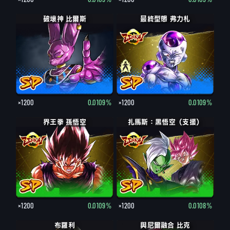
破壞神 比爾斯
最終型態 弗力札
最終型態 弗力札
×1200
0.0109%
×1200
0.0109%
界王拳 孫悟空
扎馬斯：黑悟空（支援）
×1200
0.0109%
×1200
0.0108%
布羅利
與尼爾融合 比克