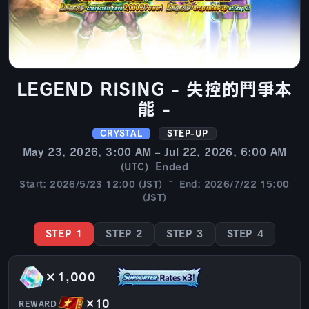
LEGEND RISING - 失控的鬥爭本
能 -
CRYSTAL
STEP-UP
May 23, 2026, 3:00 AM – Jul 22, 2026, 6:00 AM
Ended
(UTC)
Start: 2026/5/23 12:00 (JST) ~ End: 2026/7/22 15:00
(JST)
STEP 1
STEP 2
STEP 3
STEP 4
×1,000
×10
REWARD