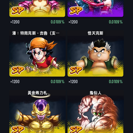
×1200
0.0109%
×1200
0.0109%
潘：特南克斯・吉魯（支援）
悟天克斯
×1200
0.0109%
×1200
0.0109%
黃金弗力札
龜仙人