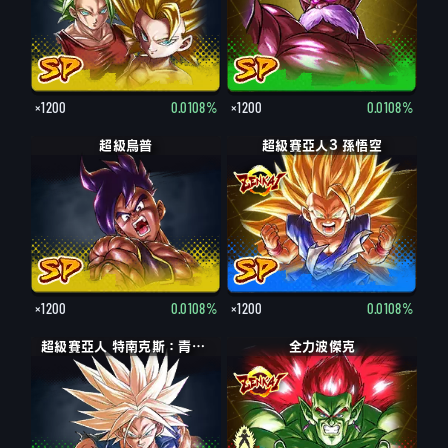
×1200
0.0108%
×1200
0.0108%
超級烏普
超級賽亞人3 孫悟空
×1200
0.0108%
×1200
0.0108%
超級賽亞人 特南克斯：青年期
全力波傑克
波傑克