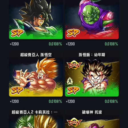
×1200
0.0108%
×1200
0.0108%
超級賽亞人 孫悟空
孫悟飯：幼年期
孫悟飯：幼年期（支援：比克）
×1200
0.0108%
×1200
0.0108%
超級賽亞人2 卡莉芙拉：凱露（支援）
破壞神 托波