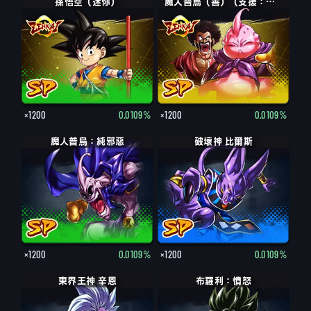
孫悟空（迷你）
魔人普烏（善）（支援：撒旦先生）
×1200
0.0109%
×1200
0.0109%
魔人普烏：純邪惡
破壞神 比爾斯
×1200
0.0109%
×1200
0.0109%
東界王神 辛恩
布羅利：憤怒