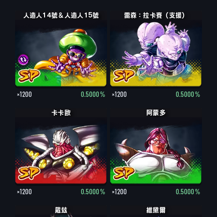
人造人14號＆人造人15號
人造人14號＆人造人15號
雷森：拉卡賽（支援）
×1200
0.5000%
×1200
0.5000%
卡卡歐
阿蒙多
×1200
0.5000%
×1200
0.5000%
戴玆
維黛爾