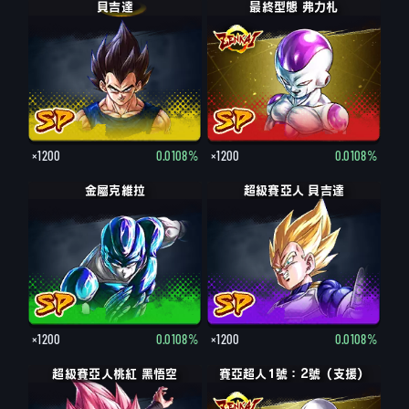
貝吉達
最終型態 弗力札
×1200
0.0108%
×1200
0.0108%
金屬克維拉
超級賽亞人 貝吉達
×1200
0.0108%
×1200
0.0108%
超級賽亞人桃紅 黑悟空
黑悟空
賽亞超人1號：2號（支援）