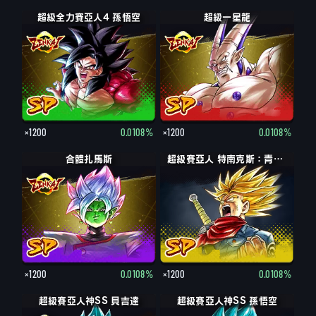
超級全力賽亞人4 孫悟空
超級一星龍
×1200
0.0108%
×1200
0.0108%
合體扎馬斯
超級賽亞人 特南克斯：青年期（憤怒）
×1200
0.0108%
×1200
0.0108%
超級賽亞人神SS 貝吉達
超級賽亞人神SS 孫悟空