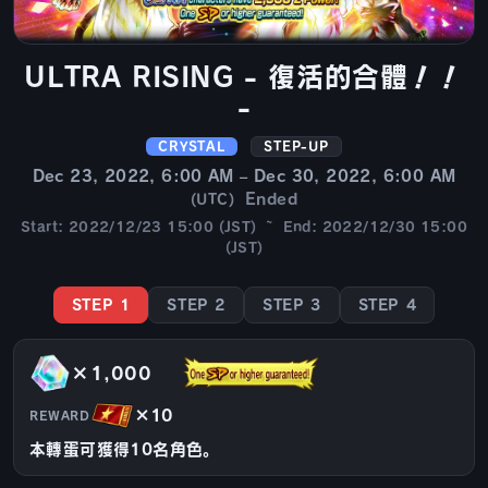
ULTRA RISING - 復活的合體！！
-
CRYSTAL
STEP-UP
Dec 23, 2022, 6:00 AM – Dec 30, 2022, 6:00 AM
Ended
(UTC)
Start: 2022/12/23 15:00 (JST) ~ End: 2022/12/30 15:00
(JST)
STEP 1
STEP 2
STEP 3
STEP 4
×1,000
×10
REWARD
本轉蛋可獲得10名角色。