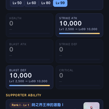
Lv 50
Lv 60
Lv 80
Lv 99
HEALTH
STRIKE ATK
0
10,000
—
Lv1 2,500 → Lv99 10,000
BLAST ATK
STRIKE DEF
0
0
—
—
BLAST DEF
CRITICAL
10,000
0
Lv1 2,500 → Lv99 10,000
—
SUPPORTER ABILITY
時之界王神的激勵 I
Rank I · Lv 1