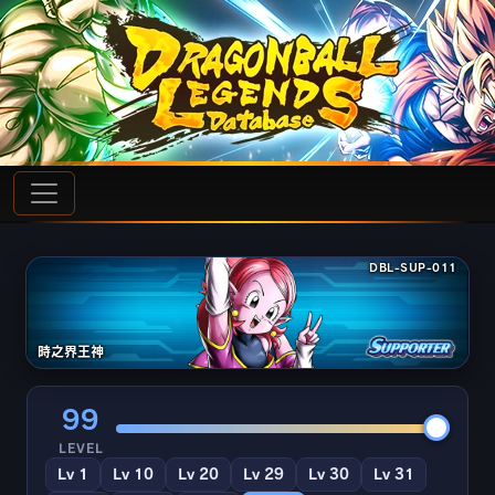
DBL-SUP-011
時之界王神
99
LEVEL
Lv 1
Lv 10
Lv 20
Lv 29
Lv 30
Lv 31