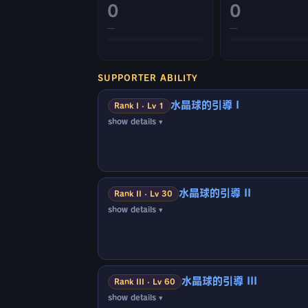
0
0
—
—
SUPPORTER ABILITY
水晶球的引導 I
Rank I · Lv 1
show details ▾
▼效果對象
在場上的隊伍角色
▼發動條件
水晶球的引導 II
在自身的昇龍衝擊的勝負卡片選擇中敗北時（機率
Rank II · Lv 30
show details ▾
此外，敵方編組2名以上
未來 的戰鬥成員時
▼效果對象
○機率10%
在場上的隊伍角色
▼效果內容
▼發動條件
○在勝負卡片選擇中勝利（1次）
水晶球的引導 III
在自身的昇龍衝擊的勝負卡片選擇中敗北時（機率
Rank III · Lv 60
show details ▾