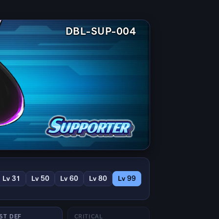
DBL-SUP-004
Lv 31
Lv 50
Lv 60
Lv 80
Lv 99
ST DEF
CRITICAL