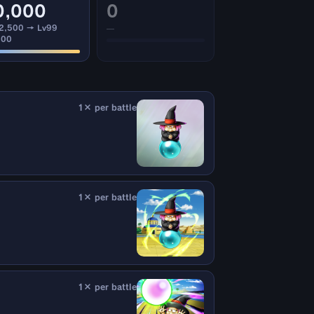
0,000
0
 2,500 → Lv99
—
000
1× per battle
1× per battle
1× per battle