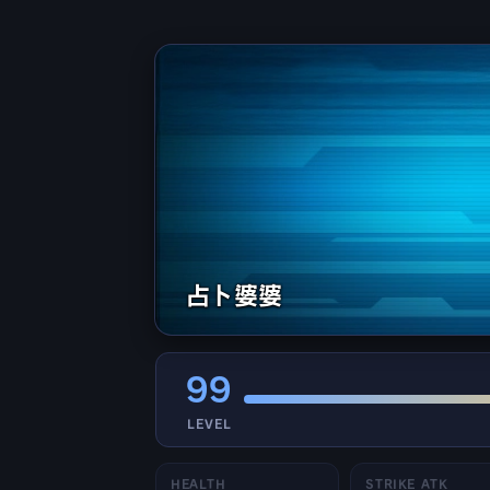
占卜婆婆
99
LEVEL
HEALTH
STRIKE ATK