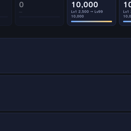
0
10,000
1
—
Lv1 2,500 → Lv99
Lv1
10,000
10,
10%）
20%）