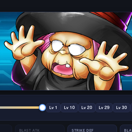
Lv 1
Lv 10
Lv 20
Lv 29
Lv 30
BLAST ATK
STRIKE DEF
BLA