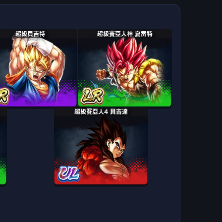
超級貝吉特
超級賽亞人神 夏雷特
超級賽亞人4 貝吉達