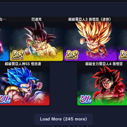
超級賽亞人桃紅・超級邪惡化 黑悟空
巴達克
超級賽亞人3 孫悟空（迷你）
超級賽亞人神SS 悟吉達
超級全力賽亞人4 孫悟空
Load More (245 more)