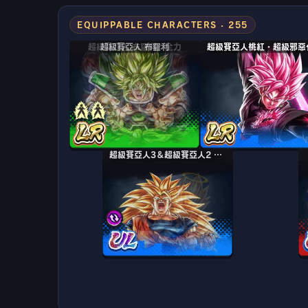
EQUIPPABLE CHARACTERS · 255
超級賽亞人 布羅利：全力
超級賽亞人3＆超級賽亞人2 孫悟空＆貝吉達
超級賽亞人3＆超級賽亞人2 孫悟空＆貝吉達