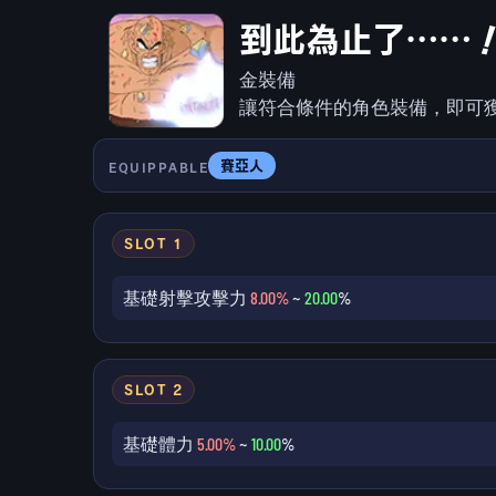
到此為止了……
金裝備
讓符合條件的角色裝備，即可
賽亞人
EQUIPPABLE
SLOT 1
基礎射擊攻擊力
8.00%
~
20.00
%
SLOT 2
基礎體力
5.00%
~
10.00
%