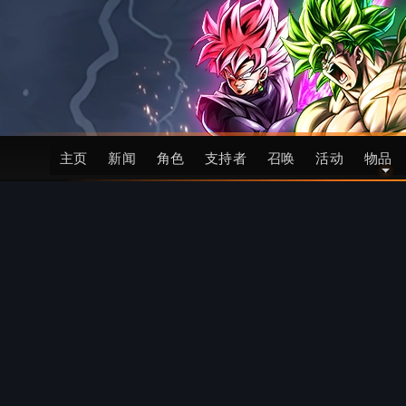
主页
新闻
角色
支持者
召唤
活动
物品