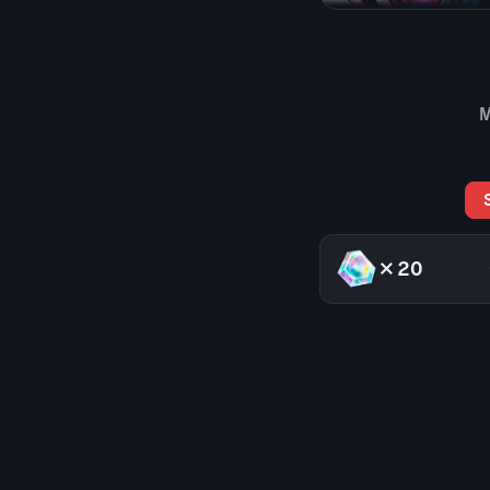
M
×20