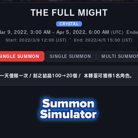
THE FULL MIGHT
CRYSTAL
ar 9, 2022, 3:00 AM – Apr 5, 2022, 6:00 AM
End
(UTC)
Start: 2022/3/9 12:00 (JST) ~ End: 2022/4/5 15:00 (JST)
SINGLE SUMMON
SINGLE SUMMON
MULTI SUMMO
一天僅限一次！刻之結晶100→20個！ 本轉蛋可獲得1名角色。