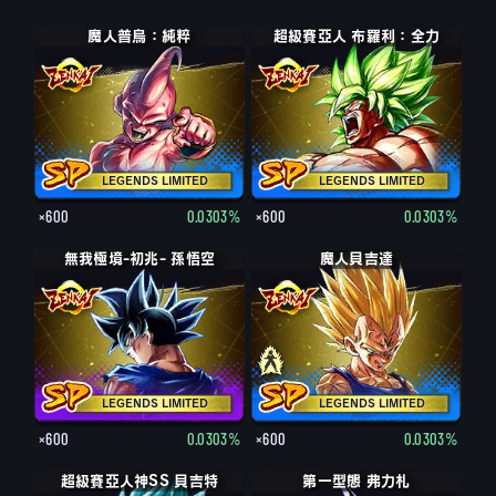
魔人普烏：純粹
超級賽亞人 布羅利：全力
LEGENDS LIMITED
LEGENDS LIMITED
×600
0.0303%
×600
0.0303%
無我極境-初兆- 孫悟空
魔人貝吉達
LEGENDS LIMITED
LEGENDS LIMITED
×600
0.0303%
×600
0.0303%
超級賽亞人神SS 貝吉特
第一型態 弗力札