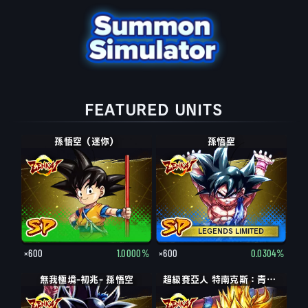
FEATURED UNITS
孫悟空（迷你）
孫悟空
LEGENDS LIMITED
×600
1.0000%
×600
0.0304%
無我極境-初兆- 孫悟空
超級賽亞人 特南克斯：青年期