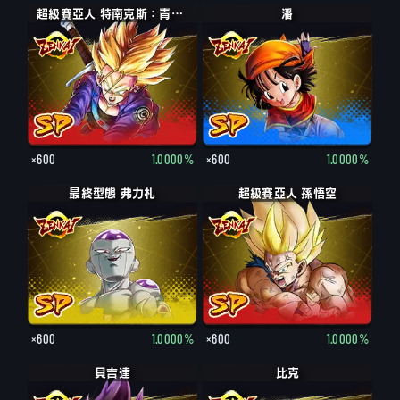
超級賽亞人 特南克斯：青年期
潘
×600
1.0000%
×600
1.0000%
最終型態 弗力札
超級賽亞人 孫悟空
×600
1.0000%
×600
1.0000%
貝吉達
比克