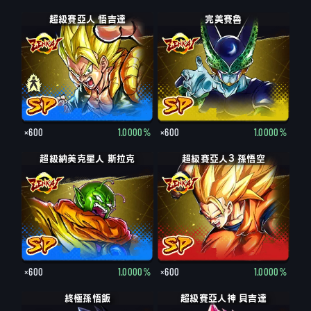
超級賽亞人 悟吉達
完美賽魯
×600
1.0000%
×600
1.0000%
超級納美克星人 斯拉克
超級賽亞人3 孫悟空
×600
1.0000%
×600
1.0000%
終極孫悟飯
超級賽亞人神 貝吉達