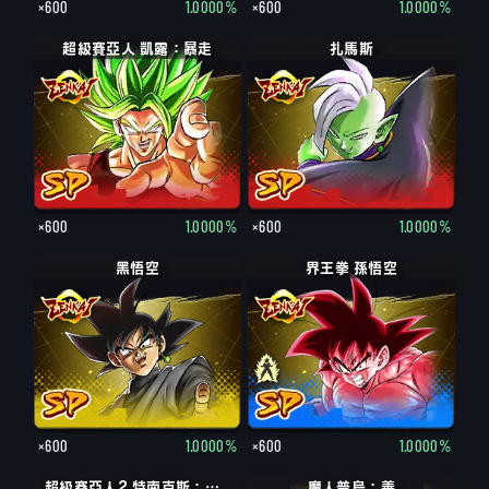
×600
1.0000%
×600
1.0000%
超級賽亞人 凱露：暴走
扎馬斯
×600
1.0000%
×600
1.0000%
黑悟空
界王拳 孫悟空
×600
1.0000%
×600
1.0000%
超級賽亞人2 特南克斯：青年期
魔人普烏 : 善