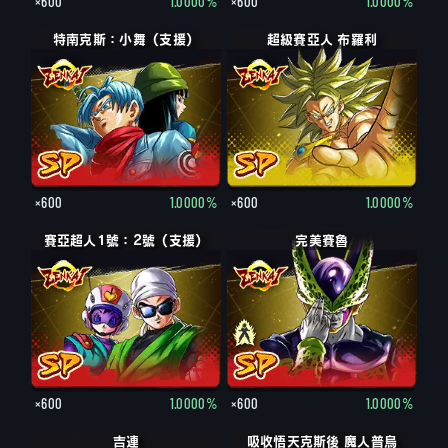
×600
1.0000%
×600
1.0000%
特南克斯：小舞（支援）
超級賽亞人 布羅利
×600
1.0000%
×600
1.0000%
賽亞超人1號：2號（支援）
完美賽魯
×600
1.0000%
×600
1.0000%
吉連
吸收悟天克斯後 魔人普烏